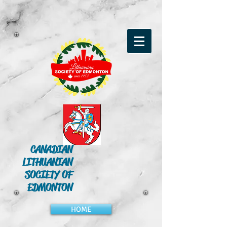
CANADIAN
LITHUANIAN
SOCIETY OF
EDMONTON
HOME