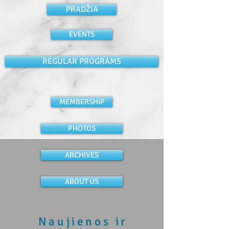
PRADŽIA
EVENTS
REGULAR PROGRAMS
MEMBERSHIP
PHOTOS
ARCHIVES
ABOUT US
​Naujienos ir