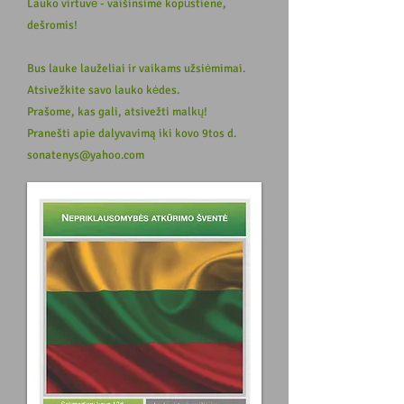
Lauko virtuvė - vaišinsime kopūstiene,
dešromis!
Bus lauke lauželiai ir vaikams užsiėmimai.
Atsivežkite savo lauko kėdes.
Prašome, kas gali, atsivežti malkų!
Pranešti apie dalyvavimą iki kovo 9tos d.
sonatenys@yahoo.com