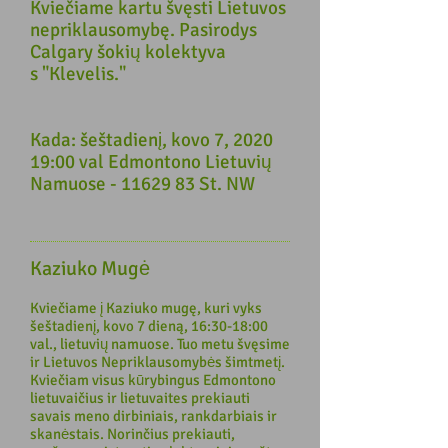
Kviečiame kartu švęsti Lietuvos
nepriklausomybę. Pasirodys
Calgary šokių kolektyva
s "Klevelis."
Kada: šeštadienį, kovo 7, 2020
19:00 val Edmontono Lietuvių
Namuose -
11629 83
St. NW
Kaziuko Mugė
Kviečiame į Kaziuko mugę, kuri vyks
šeštadienį, kovo 7 dieną, 16:30-18:00
val., lietuvių namuose. Tuo metu švęsime
ir Lietuvos Nepriklausomybės šimtmetį.
Kviečiam visus kūrybingus Edmontono
lietuvaičius ir lietuvaites prekiauti
savais meno dirbiniais, rankdarbiais ir
skanėstais. Norinčius prekiauti,