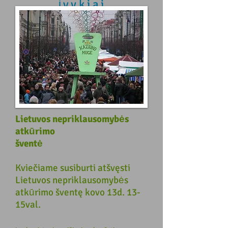
įvykiai
Lietuvos nepriklausomybės
atkūrimo
šventė
​Kviečiame susiburti atšvęsti
Lietuvos nepriklausomybės
atkūrimo šventę kovo 13d. 13-
15val.