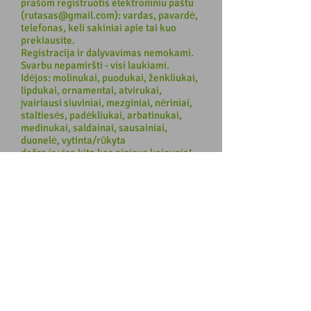
prašom registruotis elektroniniu paštu
(rutasas@gmail.com): vardas, pavardė,
telefonas, keli sakiniai apie tai kuo
prekiausite.
Registracija ir dalyvavimas nemokami.
Svarbu nepamiršti - visi laukiami.
Idėjos: molinukai, puodukai, ženkliukai,
lipdukai, ornamentai, atvirukai,
įvairiausi siuviniai, mezginiai, nėriniai,
staltiesės, padėkliukai, arbatinukai,
medinukai, saldainai, sausainiai,
duonelė, vytinta/rūkyta
dešra ir visa kita kas pinigus kainuoja!
Jei turite klausimų, kreiptis į Rūta
Nichol:
rutasas@gmail.com